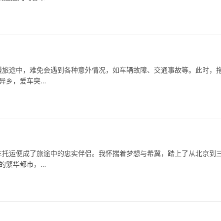
漫旅途中，难免会遇到各种意外情况，如车辆故障、交通事故等。此时，
处异乡，爱车突…
车托运便成了旅途中的忠实伴侣。我怀揣着梦想与希冀，踏上了从北京到
融的繁华都市，…