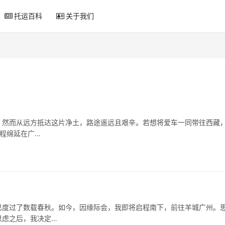
托运百科
关于我们
。然而从远方抵达这片净土，路途遥远且艰辛。若想将爱车一同带往西藏
路程绵延在广…
已度过了数载春秋。如今，因缘际会，我即将启程南下，前往羊城广州。
思虑之后，我决定…