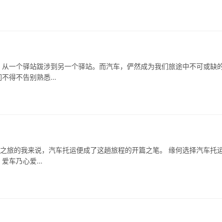
，从一个驿站跋涉到另一个驿站。而汽车，俨然成为我们旅途中不可或缺
们不得不告别熟悉…
阳之旅的我来说，汽车托运便成了这趟旅程的开篇之笔。 缘何选择汽车托
，爱车乃心爱…