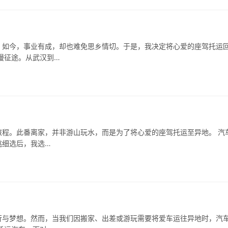
。如今，事业有成，却也难免思乡情切。于是，我决定将心爱的座驾托运
漫征途。从武汉到…
程。此番离家，并非游山玩水，而是为了将心爱的座驾托运至异地。 汽
挑细选后，我选…
行与梦想。然而，当我们因搬家、出差或游玩需要将爱车运往异地时，汽