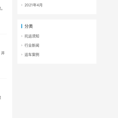
2021年4月
思。
分类
托运须知
行业新闻
，并
运车案例
骏