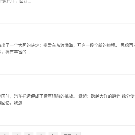
托运汽车，面对…
出了一个大胆的决定：携爱车东渡渤海，开启一段全新的旅程。 思虑再
楚，拥有丰富的…
国时，汽车托运便成了横亘眼前的挑战。 缘起：跨越大洋的羁绊 缘分使
与回忆，我怎…