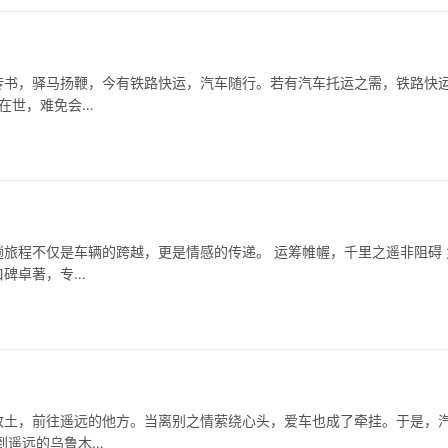
传书，驿马扬鞭，今有铁路快运，汽车随行。若有汽车托运之需，铁路快
生在世，难免会…
旅程不仅是车辆的跨越，更是情感的传递。 运筹帷幄，千里之遥非阻碍 
口碑卓著，专…
故土，前往遥远的他方。当离别之情萦绕心头，爱车也成了牵挂。于是，
到遥远的乌鲁木…