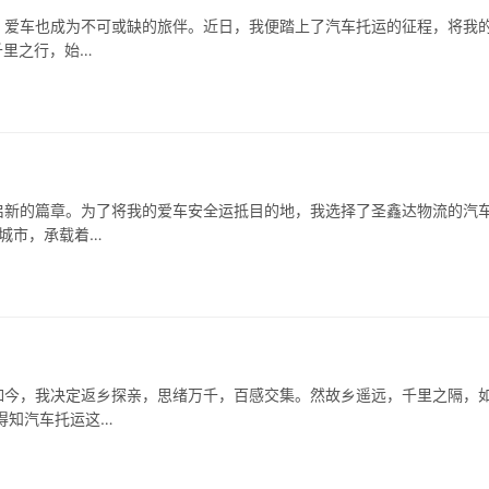
，爱车也成为不可或缺的旅伴。近日，我便踏上了汽车托运的征程，将我
千里之行，始…
启新的篇章。为了将我的爱车安全运抵目的地，我选择了圣鑫达物流的汽
的城市，承载着…
如今，我决定返乡探亲，思绪万千，百感交集。然故乡遥远，千里之隔，
得知汽车托运这…