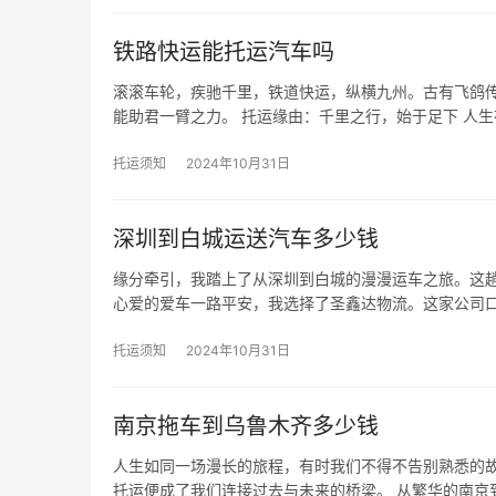
铁路快运能托运汽车吗
滚滚车轮，疾驰千里，铁道快运，纵横九州。古有飞鸽
能助君一臂之力。 托运缘由：千里之行，始于足下 人
托运须知
2024年10月31日
深圳到白城运送汽车多少钱
缘分牵引，我踏上了从深圳到白城的漫漫运车之旅。这趟
心爱的爱车一路平安，我选择了圣鑫达物流。这家公司
托运须知
2024年10月31日
南京拖车到乌鲁木齐多少钱
人生如同一场漫长的旅程，有时我们不得不告别熟悉的
托运便成了我们连接过去与未来的桥梁。 从繁华的南京