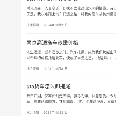
时光流转，人事变迁，却抹不去我对山水间的情缘。昔
于是，我决定踏上汽车托运之路，将我的爱车从杭州运
托运须知
2024年10月31日
南京高速拖车救援价格
人生漫漫，或有迁徙之时。汽车托运，成为我们跨越山
以合理的价格托运爱车，便成了当务之急。 托运理由：
托运须知
2024年10月31日
gta货车怎么卸拖尾
昔日江湖，侠客仗剑走天涯，骏马为伴，快意恩仇。今
马，载我驰骋四方，共创辉煌。 然，江湖路漫漫，爱车
托运须知
2024年10月31日