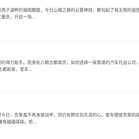
日西子湖畔的烟雨朦胧，今日山城之巅的云雾缭绕，都勾起了我无限的遐
往重庆，开启一场…
河的得力助手。而身处六朝古都南京，如何选择一家靠谱的汽车托运公司
古都新居，爱车…
时今日，吾辈虽不再身披战甲，但仍有颗仗剑天涯的心。爱车便是吾辈的
难免磕磕碰碰。若…