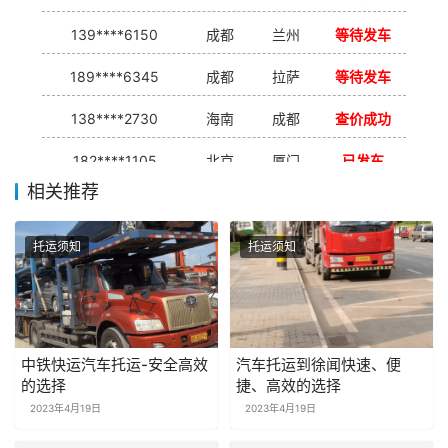
139****6150
成都
兰州
等待发车
189****6345
成都
拉萨
等待发车
138****2730
海南
成都
查价成功
182****1105
北京
厦门
已发车
相关推荐
138****7926
重庆
合肥
等待发车
139****9233
海口
成都
已发出
托运须知
托运须知
中铁快运汽车托运-安全高效
汽车托运到徐闻快速、便
的选择
捷、高效的选择
2023年4月19日
2023年4月19日