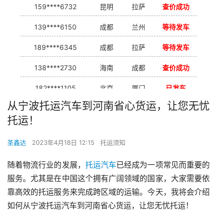
159****6732
昆明
拉萨
查价成功
139****6150
成都
兰州
等待发车
189****6345
成都
拉萨
等待发车
138****2730
海南
成都
查价成功
182****1105
北京
厦门
已发车
从宁波托运汽车到河南省心货运，让您无忧
138****7926
重庆
合肥
等待发车
托运！
139****9233
海口
成都
已发出
圣鑫达
2023年4月18日 12:15
托运须知
随着物流行业的发展，
托运汽车
已经成为一项常见而重要的
服务。尤其是在中国这个拥有广阔领域的国家，大家需要依
靠高效的托运服务来完成跨区域的运输。今天，我将会介绍
如何从宁波托运汽车到河南省心货运，让您无忧托运！