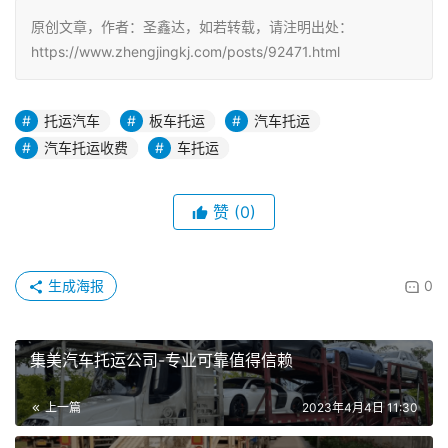
原创文章，作者：圣鑫达，如若转载，请注明出处：
https://www.zhengjingkj.com/posts/92471.html
托运汽车
板车托运
汽车托运
汽车托运收费
车托运
赞
(0)
生成海报
0
集美汽车托运公司-专业可靠值得信赖
上一篇
2023年4月4日 11:30