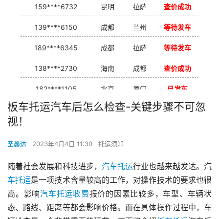
159****6732
昆明
拉萨
查价成功
139****6150
成都
兰州
等待发车
189****6345
成都
拉萨
等待发车
138****2730
海南
成都
查价成功
182****1105
北京
厦门
已发车
板车托运汽车后怎么检查-关键步骤不可忽
138****7926
重庆
合肥
等待发车
视！
139****9233
海口
成都
已发出
圣鑫达
2023年4月4日 11:30
托运须知
随着社会发展和科技进步，
汽车托运
行业也越来越发达。汽
车托运
是一项技术含量较高的工作，对操作技术的要求也很
高。影响
汽车托运收费
报价的因素比较多，车型、车辆状
态、路线、距离等都会影响价格。而在具体操作过程中，车