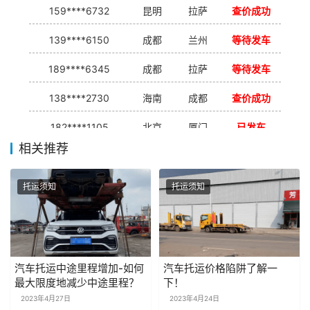
159****6732
昆明
拉萨
查价成功
139****6150
成都
兰州
等待发车
189****6345
成都
拉萨
等待发车
138****2730
海南
成都
查价成功
182****1105
北京
厦门
已发车
相关推荐
138****7926
重庆
合肥
等待发车
139****9233
海口
成都
已发出
托运须知
托运须知
汽车托运中途里程增加-如何
汽车托运价格陷阱了解一
最大限度地减少中途里程？
下！
2023年4月27日
2023年4月24日